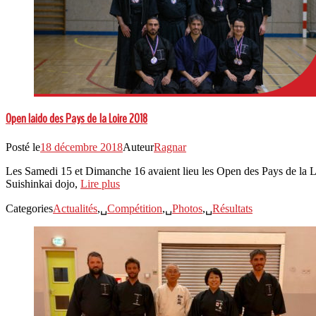
Open Iaido des Pays de la Loire 2018
Posté le
18 décembre 2018
Auteur
Ragnar
Les Samedi 15 et Dimanche 16 avaient lieu les Open des Pays de la Loi
Suishinkai dojo,
Lire plus
Categories
Actualités
,␣
Compétition
,␣
Photos
,␣
Résultats