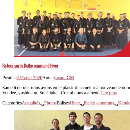
Retour sur le Keiko commun d’hiver
Posté le
2 février 2020
Auteur
Iwan_CM
Samedi dernier nous avons eu le plaisir d’accueillir à nouveau de nom
Vendée, yushinkan, Suishinkai. Ce qui nous a amené
Lire plus
Categories
Actualités
,␣
Photos
Balises
Hiver
,␣
Keiko communs
,␣
Kend