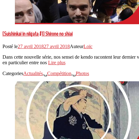
[Suishinkai in niigata #1] Shirone no shiai
Posté le
27 avril 2018
27 avril 2018
Auteur
Loïc
Dans cette nouvelle série, nos sensei de kendo racontent leur dernier 
en particulier entre nos
Lire plus
Categories
Actualités
,␣
Compétition
,␣
Photos