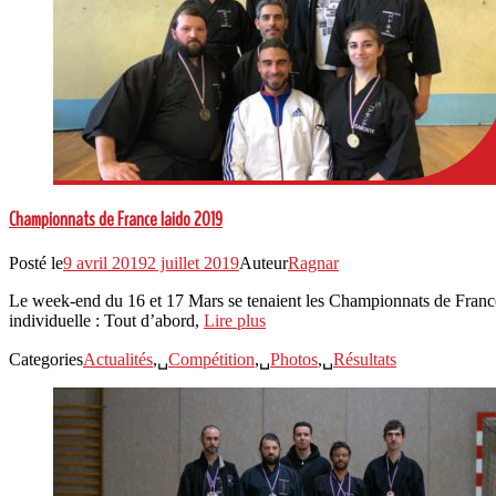
Championnats de France Iaido 2019
Posté le
9 avril 2019
2 juillet 2019
Auteur
Ragnar
Le week-end du 16 et 17 Mars se tenaient les Championnats de France d
individuelle : Tout d’abord,
Lire plus
Categories
Actualités
,␣
Compétition
,␣
Photos
,␣
Résultats