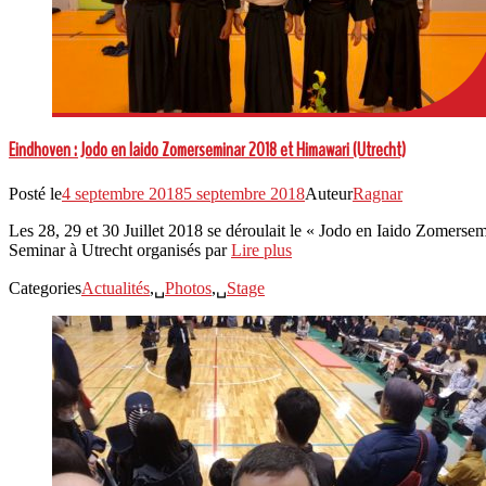
Eindhoven : Jodo en Iaido Zomerseminar 2018 et Himawari (Utrecht)
Posté le
4 septembre 2018
5 septembre 2018
Auteur
Ragnar
Les 28, 29 et 30 Juillet 2018 se déroulait le « Jodo en Iaido Zomerse
Seminar à Utrecht organisés par
Lire plus
Categories
Actualités
,␣
Photos
,␣
Stage