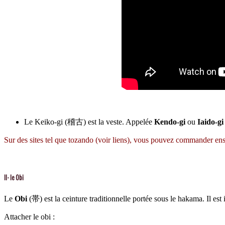
Le Keiko-gi
(稽古) est la veste. Appelée
Kendo-gi
ou
Iaido-gi
Sur des sites tel que tozando (voir liens), vous pouvez commander ense
II- le Obi
Le
Obi
(
帯
) est la ceinture traditionnelle portée sous le hakama. Il est
Attacher le obi :