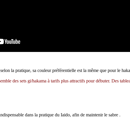
selon la pratique, sa couleur préférentielle est la même que pour le hak
mble des sets gi/hakama à tarifs plus attractifs pour débuter. Des table
 indispensable dans la pratique du Iaido, afin de maintenir le sabre .