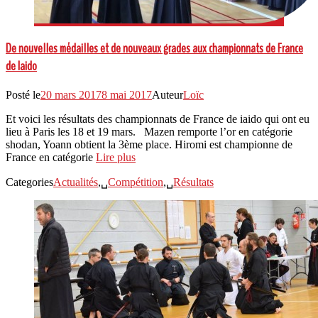
De nouvelles médailles et de nouveaux grades aux championnats de France
de Iaido
Posté le
20 mars 2017
8 mai 2017
Auteur
Loïc
Et voici les résultats des championnats de France de iaido qui ont eu
lieu à Paris les 18 et 19 mars. Mazen remporte l’or en catégorie
shodan, Yoann obtient la 3ème place. Hiromi est championne de
France en catégorie
Lire plus
Categories
Actualités
,␣
Compétition
,␣
Résultats