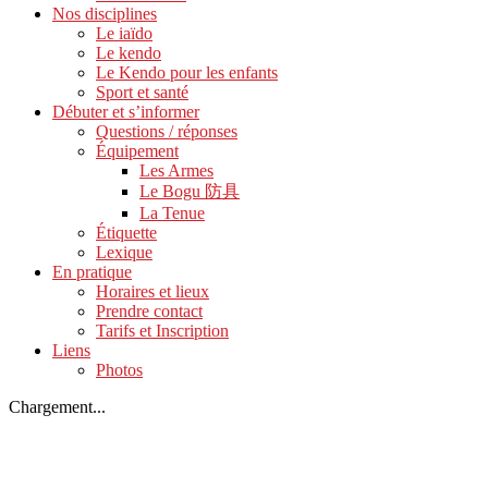
Nos disciplines
Le iaïdo
Le kendo
Le Kendo pour les enfants
Sport et santé
Débuter et s’informer
Questions / réponses
Équipement
Les Armes
Le Bogu 防具
La Tenue
Étiquette
Lexique
En pratique
Horaires et lieux
Prendre contact
Tarifs et Inscription
Liens
Photos
Chargement...