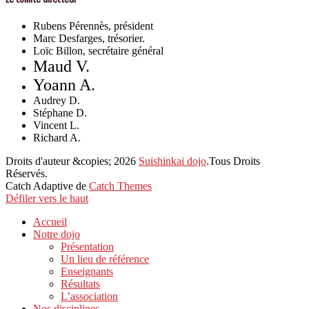
Rubens Pérennès, président
Marc Desfarges, trésorier.
Loïc Billon, secrétaire général
Maud V.
Yoann A.
Audrey D.
Stéphane D.
Vincent L.
Richard A.
Droits d'auteur &copies; 2026
Suishinkai dojo
.Tous Droits
Réservés.
Catch Adaptive de
Catch Themes
Défiler vers le haut
Accueil
Notre dojo
Présentation
Un lieu de référence
Enseignants
Résultats
L’association
Nos disciplines