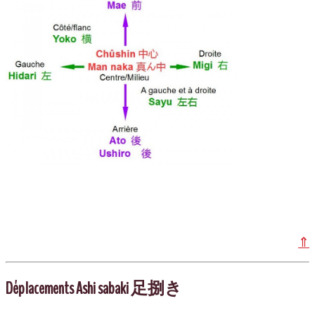
⇑
Déplacements Ashi sabaki 足捌き