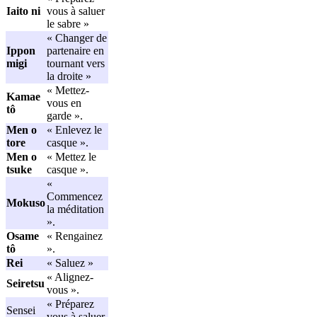
Iaito ni
vous à saluer
le sabre »
« Changer de
Ippon
partenaire en
migi
tournant vers
la droite »
« Mettez-
Kamae
vous en
tô
garde ».
Men o
« Enlevez le
tore
casque ».
Men o
« Mettez le
tsuke
casque ».
«
Commencez
Mokuso
la méditation
».
Osame
« Rengainez
tô
».
Rei
« Saluez »
« Alignez-
Seiretsu
vous ».
« Préparez
Sensei
vous à saluer