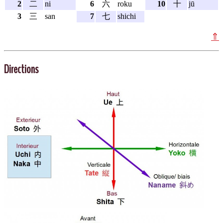
2
二
ni
6
六
roku
10
十
jū
3
三
san
7
七
shichi
⇑
Directions