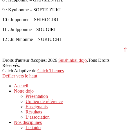
9 : Kyuhonme – SOETE ZUKI
10 : Jupponme – SHIHOGIRI
11 : Ju Ipponme – SOUGIRI
12 : Ju Nihonme – NUKIUCHI
⇑
Droits d'auteur &copies; 2026
Suishinkai dojo
.Tous Droits
Réservés.
Catch Adaptive de
Catch Themes
Défiler vers le haut
Accueil
Notre dojo
Présentation
Un lieu de référence
Enseignants
Résultats
L’association
Nos disciplines
Le iaïdo