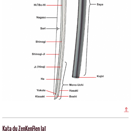
⇑
Kata du ZenKenRen Iaï