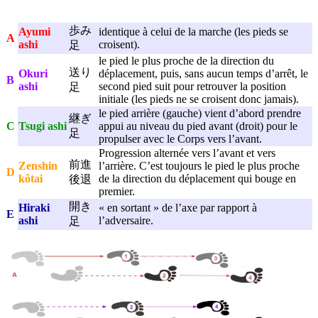
歩み
Ayumi
identique à celui de la marche (les pieds se
A
ashi
croisent).
足
le pied le plus proche de la direction du
送り
Okuri
déplacement, puis, sans aucun temps d’arrêt, le
B
ashi
second pied suit pour retrouver la position
足
initiale (les pieds ne se croisent donc jamais).
le pied arrière (gauche) vient d’abord prendre
継ぎ
C
Tsugi ashi
appui au niveau du pied avant (droit) pour le
足
propulser avec le Corps vers l’avant.
Progression alternée vers l’avant et vers
前進
Zenshin
l’arrière. C’est toujours le pied le plus proche
D
kôtai
de la direction du déplacement qui bouge en
後退
premier.
開き
Hiraki
« en sortant » de l’axe par rapport à
E
ashi
l’adversaire.
足