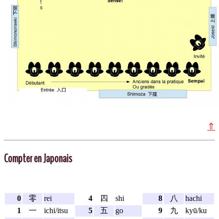
⇑
Compter en Japonais
0
零
rei
4
四
shi
8
八
hachi
1
一
ichi/itsu
5
五
go
9
九
kyū/ku