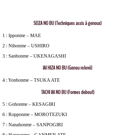
SEIZA NO BU (Techniques assis à genoux)
1 : Ipponme – MAE
2 : Nihonme – USHIRO
3 : Sanbonme – UKENAGASHI
IAI HIZA NO BU (Genou relevé)
4 : Yonhonme – TSUKA ATE
TACHI IAI NO BU (Formes debout)
5 : Gohonme – KESAGIRI
6 : Ropponme – MOROTEZUKI
7 : Nanahonme – SANPOGIRI
8 : Happonme – GANMEN ATE