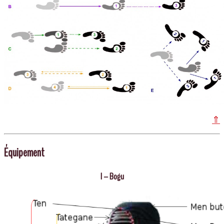
⇑
Équipement
I – Bogu