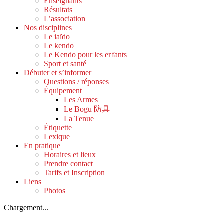
Enseignants
Résultats
L’association
Nos disciplines
Le iaïdo
Le kendo
Le Kendo pour les enfants
Sport et santé
Débuter et s’informer
Questions / réponses
Équipement
Les Armes
Le Bogu 防具
La Tenue
Étiquette
Lexique
En pratique
Horaires et lieux
Prendre contact
Tarifs et Inscription
Liens
Photos
Chargement...